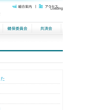
Loading
した
内