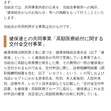
ます。
当組合では、共同事業内容の公表を、当組合事務所への掲示、
「健保組合からのお知らせ」等への掲載をもって行うことといた
します。
当組合が共同利用する事業は次のものです。
健保連との共同事業「高額医療給付に関する
交付金交付事業」
健康保険法附則第２条に基づき、健康保険組合連合会（以下「健
保連」という。）と健保組合が共同で実施している事業であり、
当組合に高額な医療費が発生した際、その費用の一部が健保連か
ら交付されるものである。交付申請に際し、診療報酬明細書（調
剤報酬明細書を含む 以下「レセプト」という。）の写しおよび
当該レセプトにかかる患者氏名、性別、本人家族別、入院外来
別、診療年月、レセプト請求金額などを記載した「交付金交付申
請書」を健保連・高額医療グループに提出し、健保連はこれを交
付申請の審査・決定並びに高額医療費の分析に利用している。