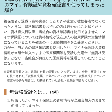
のマイナ保険証や資格確認書を使ってしまった
場合
被保険者が退職（資格喪失）したときや家族が被扶養者でなくな
ったときは、資格確認書をお持ちの方は速やかにご返却くださ
い。資格喪失日以降、当組合の資格確認書は使用できません。マ
イナ保険証については資格情報が現在加入の健康保険の資格情報
になっていることを確認のうえ医療機関等をご受診ください。
万が一、当組合の資格確認書を使用したり、マイナ保険証の資格
情報が当組合加入のままで医療機関等を受診した場合『無資格受
診』となり、当組合が負担した医療費等を返還していただくこと
になります。
※資格喪失日とは、退職した日の翌日のことを言います。会社（事業主）か
ら提出された「資格喪失届」に基づいていますので、資格喪失日について
確認が必要な場合は、勤務されていた会社へ直接お問合せください。
無資格受診とは…（例）
転職したが、マイナ保険証の資格情報が当組合加入のままで
使用してしまった。