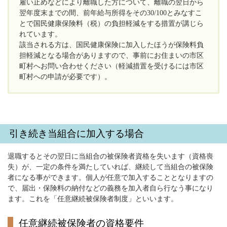
雇い止めなどにより離職した方について、離職の翌日から
翌年度末までの間、前年給与所得をその30/100とみなすこ
とで国民健康保険料（税）の負担軽減をする措置が講じら
れています。
該当される方は、国民健康保険に加入したほうが保険料負
担軽減となる場合がありますので、事前にお住まいの市区
町村へお問い合わせください（軽減措置を受けるには市区
町村への申請が必要です）。
引き続き当組合に加入する場合
退職するとその翌日に当組合の被保険者資格を失います（資格喪
失）が、一定の条件を満たしていれば、継続して当組合の被保険
者になる事ができます。個人が任意で加入することとなりますの
で、届出・保険料の納付などの義務を加入者自ら行なう事になり
ます。これを「任意継続被保険者制度」といいます。
任意継続被保険者の資格要件