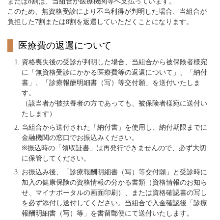
または8割は、当組合が医療機関等へ支払っています。
このため、無資格受診により不当利得が判明した場合、当組合が
負担した7割または8割を返還していただくことになります。
医療費の返還について
資格喪失後の受診が判明した場合、当組合から被保険者様宛
に「無資格受診にかかる医療費等の返還について」、「納付
書」、「診療報酬明細書（写）等交付願」を送付いたしま
す。
（該当者が被扶養者の方であっても、被保険者様宛に送付い
たします）
当組合から送付された「納付書」を使用し、納付期限までに
金融機関の窓口でお振込みください。
※振込時の「領収証書」は再発行できませんので、必ず大切
に保管してください。
お振込み後、「診療報酬明細書（写）等交付願」と受診時に
加入の健康保険の資格情報の分かる書類（資格情報のお知ら
せ、マイナポータルの画面印刷）、または資格確認書の写し
を必ず添付し送付してください。当組合で入金確認後「診療
報酬明細書（写）等」を書留郵便にて送付いたします。