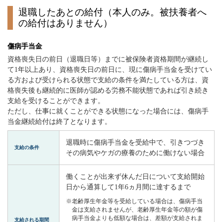
退職したあとの給付（本人のみ。被扶養者へ
の給付はありません）
傷病手当金
資格喪失日の前日（退職日等）までに被保険者資格期間が継続し
て1年以上あり、資格喪失日の前日に、現に傷病手当金を受けてい
る方および受けられる状態で支給の条件を満たしている方は、資
格喪失後も継続的に医師が認める労務不能状態であれば引き続き
支給を受けることができます。
ただし、仕事に就くことができる状態になった場合には、傷病手
当金継続給付は終了となります。
退職時に傷病手当金を受給中で、引きつづき
支給の条件
その病気やケガの療養のために働けない場合
働くことが出来ず休んだ日について支給開始
日から通算して1年6ヵ月間に達するまで
※老齢厚生年金等を受給している場合は、傷病手当
金は支給されませんが、老齢厚生年金等の額が傷
病手当金よりも低額な場合は、差額が支給されま
支給される期間