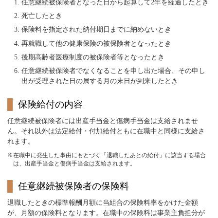
任意継続被保険者となった日から起算して2年を経過したとき
死亡したとき
保険料を指定された納付期日までに納めないとき
再就職して他の健康保険の被保険者となったとき
後期高齢者医療制度の被保険者等となったとき
任意継続被保険者でなくなることを申し出た場合、その申し
出が受理された日の属する月の末日が到来したとき
保険給付の内容
任意継続被保険者には出産手当金と傷病手当金は支給されませ
ん。それ以外は法定給付・付加給付ともに在職中と同様に支給さ
れます。
※在職中に発生した事由にもとづく「退職したあとの給付」に該当する場合
は、出産手当金と傷病手当金は支給されます。
任意継続被保険者の保険料
退職したときの標準報酬月額に当組合の保険料率をかけた金額
が、月額の保険料となります。在職中の保険料は事業主負担分が