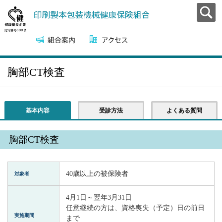
胸部CT検査
基本内容
受診方法
よくある質問
胸部CT検査
40歳以上の被保険者
対象者
4月1日～翌年3月31日
任意継続の方は、資格喪失（予定）日の前日
実施期間
まで